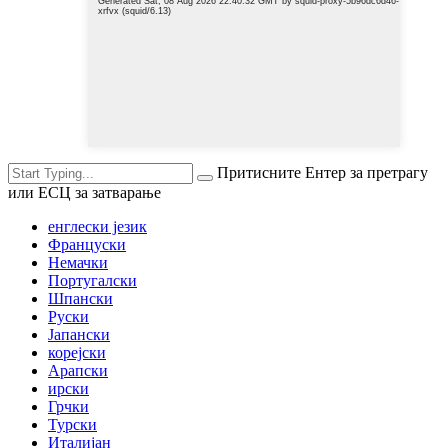
Притисните Ентер за претрагу
или ЕСЦ за затварање
енглески језик
Француски
Немачки
Португалски
Шпански
Руски
Јапански
корејски
Арапски
ирски
Грчки
Турски
Италијан