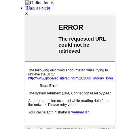
Шаљи имејл
x