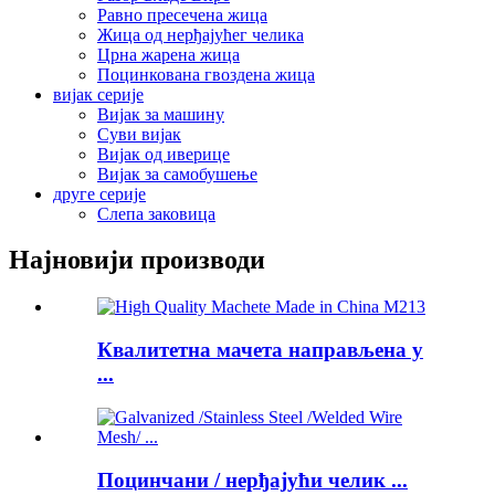
Равно пресечена жица
Жица од нерђајућег челика
Црна жарена жица
Поцинкована гвоздена жица
вијак серије
Вијак за машину
Суви вијак
Вијак од иверице
Вијак за самобушење
друге серије
Слепа заковица
Најновији производи
Квалитетна мачета направљена у
...
Поцинчани / нерђајући челик ...