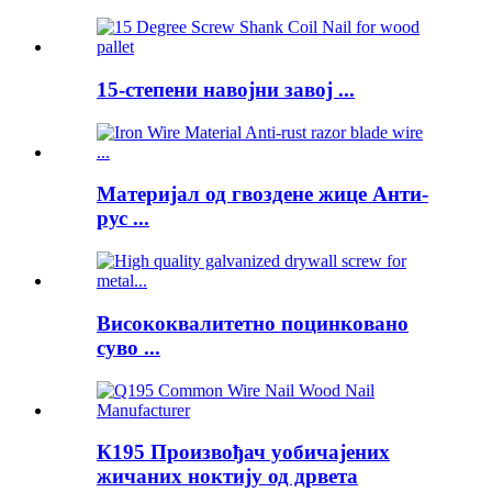
15-степени навојни завој ...
Материјал од гвоздене жице Анти-
рус ...
Висококвалитетно поцинковано
суво ...
К195 Произвођач уобичајених
жичаних ноктију од дрвета