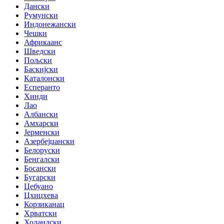
Дански
Румунски
Индонежански
Чешки
Африкаанс
Шведски
Пољски
Баскијски
Каталонски
Есперанто
Хинди
Лао
Албански
Амхарски
Јерменски
Азербејџански
Белоруски
Бенгалски
Босански
Бугарски
Цебуано
Цхицхева
Корзиканац
Хрватски
Холандски