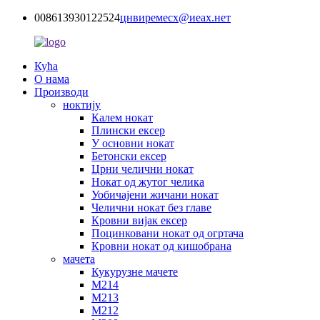
008613930122524
цнвиремесх@иеах.нет
Кућа
О нама
Производи
ноктију
Калем нокат
Плински ексер
У основни нокат
Бетонски ексер
Црни челични нокат
Нокат од жутог челика
Уобичајени жичани нокат
Челични нокат без главе
Кровни вијак ексер
Поцинковани нокат од огртача
Кровни нокат од кишобрана
мачета
Кукурузне мачете
М214
М213
М212