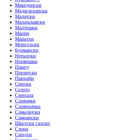
Македонски
Мадагаскарски
Малајски
Малајаламски
Малтешки
Маори
Маратхи
Монголски
Бурмански
Непалски
Норвешки
Пашту
Перзијски
Панџаби
Српски
Сезото
Синхала
Словачки
Словеначки
Сомалијски
Самоански
Шкотски галски
Схона
Синдхи