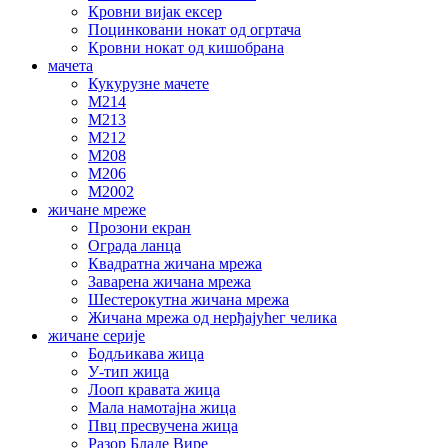
Кровни вијак ексер
Поцинковани нокат од огртача
Кровни нокат од кишобрана
мачета
Кукурузне мачете
М214
М213
М212
М208
М206
М2002
жичане мреже
Прозони екран
Ограда ланца
Квадратна жичана мрежа
Заварена жичана мрежа
Шестерокутна жичана мрежа
Жичана мрежа од нерђајућег челика
жичане серије
Бодљикава жица
У-тип жица
Лооп кравата жица
Мала намотајна жица
Пвц пресвучена жица
Разор Бладе Вире