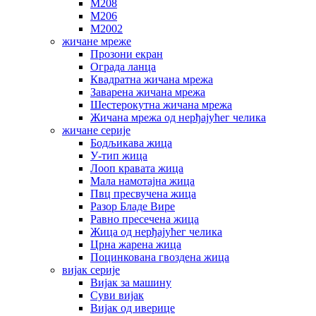
М208
М206
М2002
жичане мреже
Прозони екран
Ограда ланца
Квадратна жичана мрежа
Заварена жичана мрежа
Шестерокутна жичана мрежа
Жичана мрежа од нерђајућег челика
жичане серије
Бодљикава жица
У-тип жица
Лооп кравата жица
Мала намотајна жица
Пвц пресвучена жица
Разор Бладе Вире
Равно пресечена жица
Жица од нерђајућег челика
Црна жарена жица
Поцинкована гвоздена жица
вијак серије
Вијак за машину
Суви вијак
Вијак од иверице