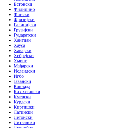
Естонски
Филипино
Фински
Фризијски
Галицијски
Грузијски
Гуџаратски
Хаитиан
Хауса
Хавајски
Хебрејски
Хмонг
Мађарски
Исландски
Игбо
Јавански
Каннада
Казахстански
Кмерски
Курдски
Киргишки
Латински
Летонски
Литвански
Лукембоу ..