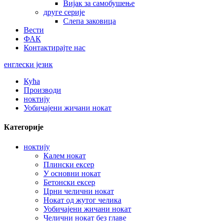
Вијак за самобушење
друге серије
Слепа заковица
Вести
ФАК
Контактирајте нас
енглески језик
Кућа
Производи
ноктију
Уобичајени жичани нокат
Категорије
ноктију
Калем нокат
Плински ексер
У основни нокат
Бетонски ексер
Црни челични нокат
Нокат од жутог челика
Уобичајени жичани нокат
Челични нокат без главе