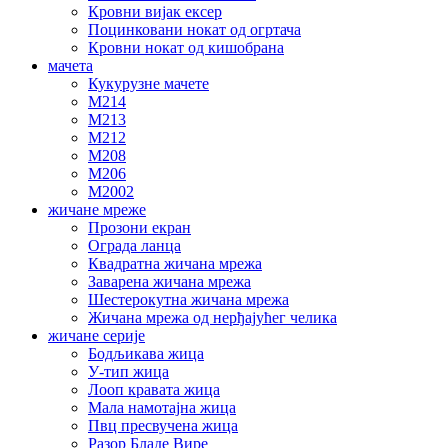
Кровни вијак ексер
Поцинковани нокат од огртача
Кровни нокат од кишобрана
мачета
Кукурузне мачете
М214
М213
М212
М208
М206
М2002
жичане мреже
Прозони екран
Ограда ланца
Квадратна жичана мрежа
Заварена жичана мрежа
Шестерокутна жичана мрежа
Жичана мрежа од нерђајућег челика
жичане серије
Бодљикава жица
У-тип жица
Лооп кравата жица
Мала намотајна жица
Пвц пресвучена жица
Разор Бладе Вире