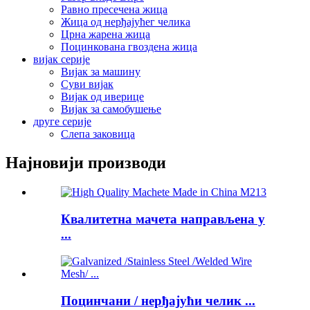
Равно пресечена жица
Жица од нерђајућег челика
Црна жарена жица
Поцинкована гвоздена жица
вијак серије
Вијак за машину
Суви вијак
Вијак од иверице
Вијак за самобушење
друге серије
Слепа заковица
Најновији производи
Квалитетна мачета направљена у
...
Поцинчани / нерђајући челик ...