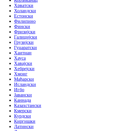
Корзиканац
Хрватски
Холандски
Естонски
Филипино
Фински
Фризијски
Галицијски
Грузијски
Гуџаратски
Хаитиан
Хауса
Хавајски
Хебрејски
Хмонг
Мађарски
Исландски
Игбо
Јавански
Каннада
Казахстански
Кмерски
Курдски
Киргишки
Латински