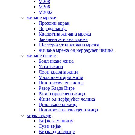
М208
М206
М2002
жичане мреже
Прозони екран
Ограда ланца
Квадратна жичана мрежа
Заварена жичана мрежа
Шестерокутна жичана мрежа
Жичана мрежа од нерђајућег челика
жичане серије
Бодљикава жица
У-тип жица
Лооп кравата жица
Мала намотајна жица
Пвц пресвучена жица
Разор Бладе Вире
Равно пресечена жица
Жица од нерђајућег челика
Црна жарена жица
Поцинкована гвоздена жица
вијак серије
Вијак за машину
Суви вијак
Вијак од иверице