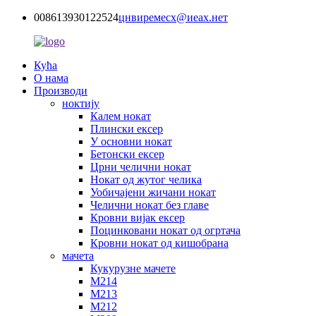
008613930122524
цнвиремесх@иеах.нет
Кућа
О нама
Производи
ноктију
Калем нокат
Плински ексер
У основни нокат
Бетонски ексер
Црни челични нокат
Нокат од жутог челика
Уобичајени жичани нокат
Челични нокат без главе
Кровни вијак ексер
Поцинковани нокат од огртача
Кровни нокат од кишобрана
мачета
Кукурузне мачете
М214
М213
М212