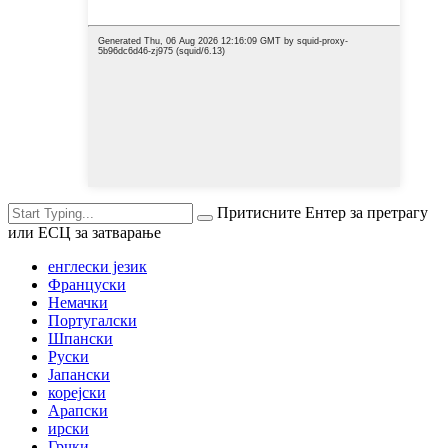
Притисните Ентер за претрагу
или ЕСЦ за затварање
енглески језик
Француски
Немачки
Португалски
Шпански
Руски
Јапански
корејски
Арапски
ирски
Грчки