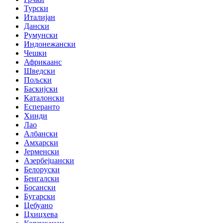
Турски
Италијан
Дански
Румунски
Индонежански
Чешки
Африкаанс
Шведски
Пољски
Баскијски
Каталонски
Есперанто
Хинди
Лао
Албански
Амхарски
Јерменски
Азербејџански
Белоруски
Бенгалски
Босански
Бугарски
Цебуано
Цхицхева