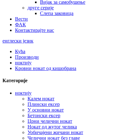
Вијак за самобушење
друге серије
Слепа заковица
Вести
ФАК
Контактирајте нас
енглески језик
Кућа
Производи
ноктију
Кровни нокат од кишобрана
Категорије
ноктију
Калем нокат
Плински ексер
У основни нокат
Бетонски ексер
Црни челични нокат
Нокат од жутог челика
Уобичајени жичани нокат
Челични нокат без главе