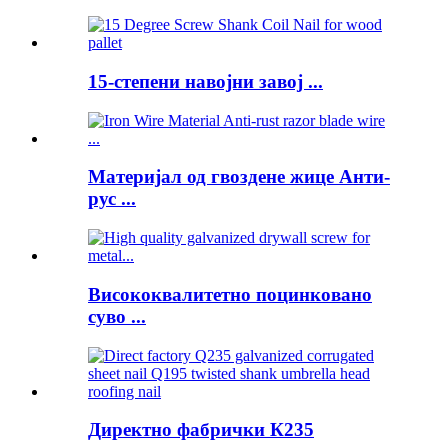
15-степени навојни завој ...
Материјал од гвоздене жице Анти-
рус ...
Висококвалитетно поцинковано
суво ...
Директно фабрички К235