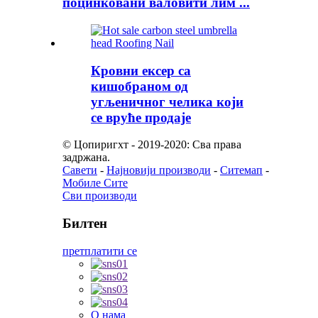
поцинковани валовити лим ...
Кровни ексер са
кишобраном од
угљеничног челика који
се вруће продаје
© Цопиригхт - 2019-2020: Сва права
задржана.
Савети
-
Најновији производи
-
Ситемап
-
Мобиле Сите
Сви производи
Билтен
претплатити се
О нама