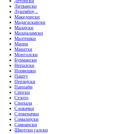
Летонски
Литвански
Лукембоу ..
Македонски
Мадагаскарски
Малајски
Малајаламски
Малтешки
Маори
Маратхи
Монголски
Бурмански
Непалски
Норвешки
Пашту
Перзијски
Панџаби
Српски
Сезото
Синхала
Словачки
Словеначки
Сомалијски
Самоански
Шкотски галски