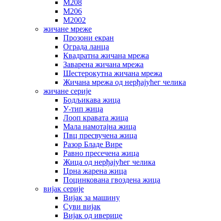
М208
М206
М2002
жичане мреже
Прозони екран
Ограда ланца
Квадратна жичана мрежа
Заварена жичана мрежа
Шестерокутна жичана мрежа
Жичана мрежа од нерђајућег челика
жичане серије
Бодљикава жица
У-тип жица
Лооп кравата жица
Мала намотајна жица
Пвц пресвучена жица
Разор Бладе Вире
Равно пресечена жица
Жица од нерђајућег челика
Црна жарена жица
Поцинкована гвоздена жица
вијак серије
Вијак за машину
Суви вијак
Вијак од иверице