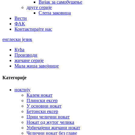
Вијак за самобушење
друге серије
Слепа заковица
Вести
ФАК
Контактирајте нас
енглески језик
Кућа
Производи
жичане серије
Мала жица завојнице
Категорије
ноктију
Калем нокат
Плински ексер
У основни нокат
Бетонски ексер
Црни челични нокат
Нокат од жутог челика
Уобичајени жичани нокат
Челични нокат без главе