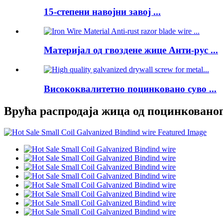
15-степени навојни завој ...
Материјал од гвоздене жице Анти-рус ...
Висококвалитетно поцинковано суво ...
Врућа распродаја жица од поцинковано