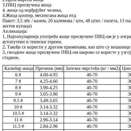
3.ПВЦ пресвучена жица
4. жица од нерђајућег челика,
4.Жица цоопер, месингана жица итд
Пакет: 3,5 лбс / калем, 20 калемова / цтн, 48 цтнс / палета, 13 
захтев купаца)
Апликација:
1, Најпопуларнија употреба жице пресвучене ПВЦ-ом је у изгра
аутопутеви и тениски терени.
2, Такође се користи у другим применама, као што су вешалице
3, гвоздене жице пресвучене ПВЦ-ом широко се користе у узго
стадион.
Калибар жица
Пречник (мм)
Затезна чврстоћа (кг / мм2)
Цинк
6 #
4.60-4.95
40-70
3
7 #
4.25-4.60
40-70
3
8 #
3.90-4.25
40-70
3
9 #
3.65-3.90
40-70
3
9.5 #
3,49-3,65
40-70
3
10 #
3.14-3.32
40-70
3
10.5 #
3.14-3.32
40-70
3
11 #
2.96-3.14
40-70
3
11.5 #
2.84-2.96
40-70
3