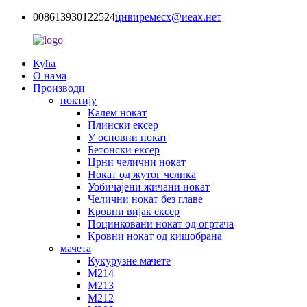
008613930122524
цнвиремесх@иеах.нет
Кућа
О нама
Производи
ноктију
Калем нокат
Плински ексер
У основни нокат
Бетонски ексер
Црни челични нокат
Нокат од жутог челика
Уобичајени жичани нокат
Челични нокат без главе
Кровни вијак ексер
Поцинковани нокат од огртача
Кровни нокат од кишобрана
мачета
Кукурузне мачете
М214
М213
М212