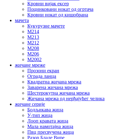
Кровни вијак ексер
Поцинковани нокат од огртача
Кровни нокат од кишобрана
мачета
Кукурузне мачете
М214
М213
М212
М208
М206
М2002
жичане мреже
Прозони екран
Ограда ланца
Квадратна жичана мрежа
Заварена жичана мрежа
Шестерокутна жичана мрежа
Жичана мрежа од нерђајућег челика
жичане серије
Бодљикава жица
У-тип жица
Лооп кравата жица
Мала намотајна жица
Пвц пресвучена жица
Разор Бладе Вире