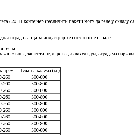
палета / 20ГП контејнер (различити пакети могу да раде у складу са
дњи ограда ланца за индустријске сигурносне ограде,
 и ручке.
ју животиња, заштити шумарства, аквакултури, оградама паркова
 премаз
Тежина калема (кг)
0-260
300-800
0-260
300-800
0-260
300-800
0-260
300-800
0-260
300-800
0-260
300-800
0-260
300-800
0-260
300-800
0-260
300-800