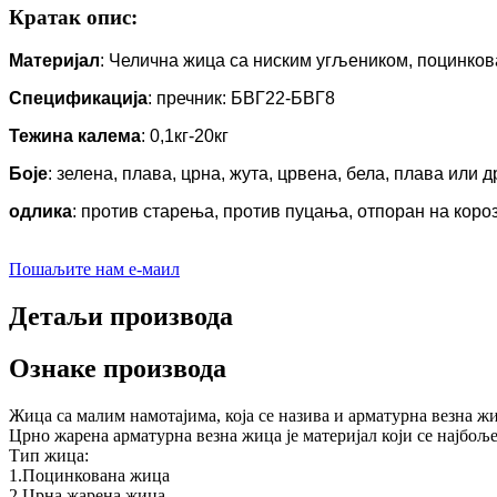
Кратак опис:
Материјал
: Челична жица са ниским угљеником, поцинко
Спецификација
: пречник: БВГ22-БВГ8
Тежина калема
: 0,1кг-20кг
Боје
: зелена, плава, црна, жута, црвена, бела, плава или д
одлика
: против старења, против пуцања, отпоран на коро
Пошаљите нам е-маил
Детаљи производа
Ознаке производа
Жица са малим намотајима, која се назива и арматурна везна 
Црно жарена арматурна везна жица је материјал који се најбоље
Тип жица:
1.Поцинкована жица
2.Црна жарена жица