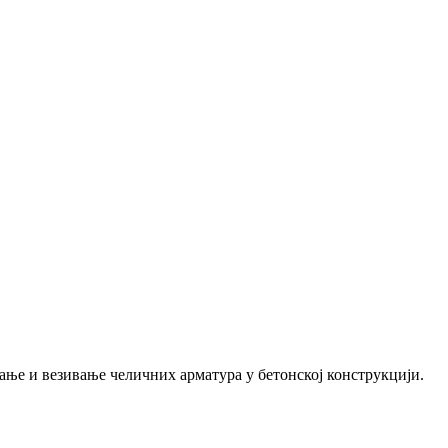
ање и везивање челичних арматура у бетонској конструкцији.