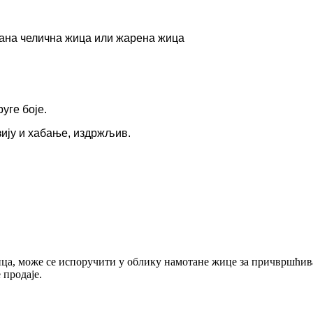
вана челична жица или жарена жица
руге боје.
зију и хабање, издржљив.
жица, може се испоручити у облику намотане жице за причвршћив
 продаје.