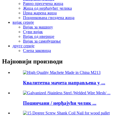
Равно пресечена жица
Жица од нерђајућег челика
Црна жарена жица
Поцинкована гвоздена жица
вијак серије
Вијак за машину
Суви вијак
Вијак од иверице
Вијак за самобушење
друге серије
Слепа заковица
Најновији производи
Квалитетна мачета направљена у ...
Поцинчани / нерђајући челик ...