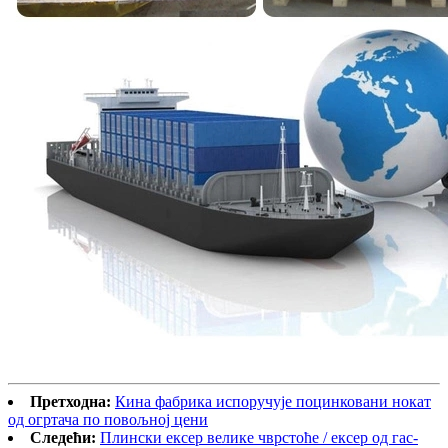
Претходна:
Кина фабрика испоручује поцинковани нокат
од огртача по повољној цени
Следећи:
Плински ексер велике чврстоће / ексер од гас-