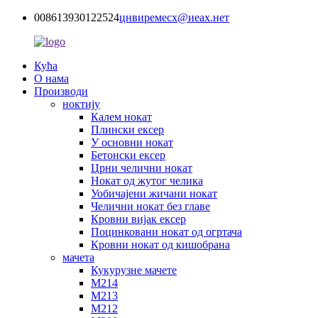
008613930122524
цнвиремесх@иеах.нет
Кућа
О нама
Производи
ноктију
Калем нокат
Плински ексер
У основни нокат
Бетонски ексер
Црни челични нокат
Нокат од жутог челика
Уобичајени жичани нокат
Челични нокат без главе
Кровни вијак ексер
Поцинковани нокат од огртача
Кровни нокат од кишобрана
мачета
Кукурузне мачете
М214
М213
М212