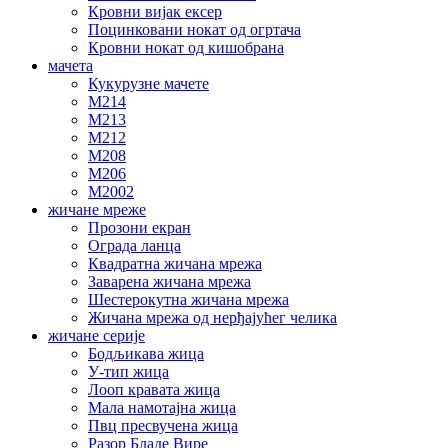
Кровни вијак ексер
Поцинковани нокат од огртача
Кровни нокат од кишобрана
мачета
Кукурузне мачете
М214
М213
М212
М208
М206
М2002
жичане мреже
Прозони екран
Ограда ланца
Квадратна жичана мрежа
Заварена жичана мрежа
Шестерокутна жичана мрежа
Жичана мрежа од нерђајућег челика
жичане серије
Бодљикава жица
У-тип жица
Лооп кравата жица
Мала намотајна жица
Пвц пресвучена жица
Разор Бладе Вире