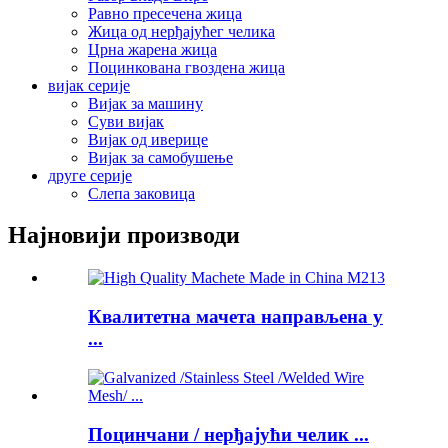
Равно пресечена жица
Жица од нерђајућег челика
Црна жарена жица
Поцинкована гвоздена жица
вијак серије
Вијак за машину
Суви вијак
Вијак од иверице
Вијак за самобушење
друге серије
Слепа заковица
Најновији производи
Квалитетна мачета направљена у
...
Поцинчани / нерђајући челик ...