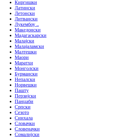
Киргишки
Латински
Летонски
Литвански
Лукембоу ..
Македонски
Мадагаскарски
Малајски
Малајаламски
Малтешки
Маори
Маратхи
Монголски
Бурмански
Непалски
Норвешки
Пашту
Перзијски
Панџаби
Српски
Сезото
Синхала
Словачки
Словеначки
Сомалијски