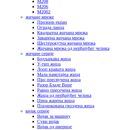
М208
М206
М2002
жичане мреже
Прозони екран
Ограда ланца
Квадратна жичана мрежа
Заварена жичана мрежа
Шестерокутна жичана мрежа
Жичана мрежа од нерђајућег челика
жичане серије
Бодљикава жица
У-тип жица
Лооп кравата жица
Мала намотајна жица
Пвц пресвучена жица
Разор Бладе Вире
Равно пресечена жица
Жица од нерђајућег челика
Црна жарена жица
Поцинкована гвоздена жица
вијак серије
Вијак за машину
Суви вијак
Вијак од иверице