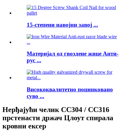
15-степени навојни завој ...
Материјал од гвоздене жице Анти-
рус ...
Висококвалитетно поцинковано
суво ...
Нерђајући челик СС304 / СС316
прстенасти држач Цлоут спирала
кровни ексер