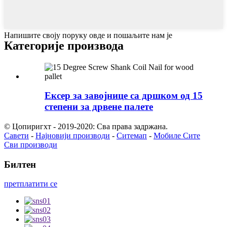
Напишите своју поруку овде и пошаљите нам је
Категорије производа
Ексер за завојнице са дршком од 15
степени за дрвене палете
© Цопиригхт - 2019-2020: Сва права задржана.
Савети
-
Најновији производи
-
Ситемап
-
Мобиле Сите
Сви производи
Билтен
претплатити се