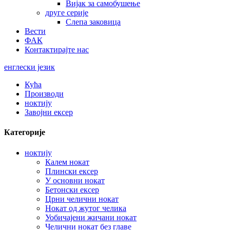
Вијак за самобушење
друге серије
Слепа заковица
Вести
ФАК
Контактирајте нас
енглески језик
Кућа
Производи
ноктију
Завојни ексер
Категорије
ноктију
Калем нокат
Плински ексер
У основни нокат
Бетонски ексер
Црни челични нокат
Нокат од жутог челика
Уобичајени жичани нокат
Челични нокат без главе