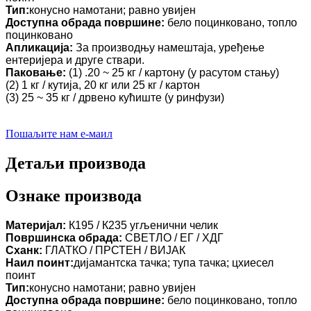
Тип:
конусно намотани; равно увијен
Доступна обрада површине:
бело поцинковано, топло
поцинковано
Апликација:
За производњу намештаја, уређење
ентеријера и друге ствари.
Паковање:
(1) .20 ~ 25 кг / картону (у расутом стању)
(2) 1 кг / кутија, 20 кг или 25 кг / картон
(3) 25 ~ 35 кг / дрвено кућиште (у ринфузи)
Пошаљите нам е-маил
Детаљи производа
Ознаке производа
Материјал:
К195 / К235 угљенични челик
Површинска обрада:
СВЕТЛО / ЕГ / ХДГ
Сханк:
ГЛАТКО / ПРСТЕН / ВИЈАК
Наил поинт:
дијамантска тачка; тупа тачка; цхиесел
поинт
Тип:
конусно намотани; равно увијен
Доступна обрада површине:
бело поцинковано, топло