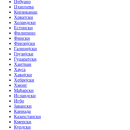
Цебуано
Цхицхева
Корзиканац
Хрватски
Холандски
Естонски
Филипино
Фински
Фризијски
Галицијски
Грузијски
Гуџаратски
Хаитиан
Хауса
Хавајски
Хебрејски
Хмонг
Мађарски
Исландски
Игбо
Јавански
Каннада
Казахстански
Кмерски
Курдски