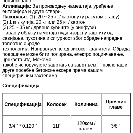
поцинковано
Апликација:
За производњу намештаја, уређење
ентеријера и друге ствари.
Паковање:
(1) .20 ~ 25 кг / картону (у расутом стању)
(2) 1 кг / кутија, 20 кг или 25 кг / картон
(3) 25 ~ 35 кг / дрвено кућиште (у ринфузи)
Чавао у облаку намотаја нуди изврсну заштиту од
савијања, пукотина и сигурност због обраде напредне
топлотне обраде
технологија. Направљен је од високог квалитета. Обрада
површине може бити полирана, електро поцинчавање,
црнкаста итд. Можемо
такође испоручујете завртањ са завртњем, Т поклопац и
друге посебне бетонске ексере према вашим
специфичним захтевима
Спецификација
Пречник
Спецификација
Колосек
Количина
главе
120ком /
3/4 ″ * 0,120 ″
11Г
3/8 ″
калем