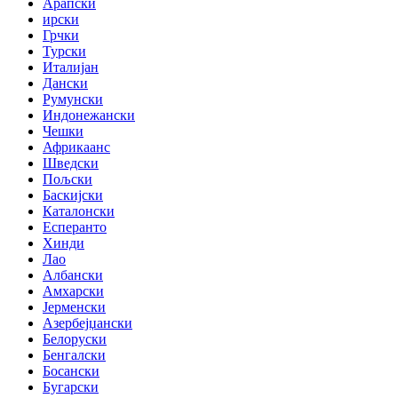
Арапски
ирски
Грчки
Турски
Италијан
Дански
Румунски
Индонежански
Чешки
Африкаанс
Шведски
Пољски
Баскијски
Каталонски
Есперанто
Хинди
Лао
Албански
Амхарски
Јерменски
Азербејџански
Белоруски
Бенгалски
Босански
Бугарски