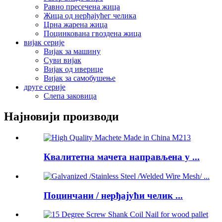
Равно пресечена жица
Жица од нерђајућег челика
Црна жарена жица
Поцинкована гвоздена жица
вијак серије
Вијак за машину
Суви вијак
Вијак од иверице
Вијак за самобушење
друге серије
Слепа заковица
Најновији производи
Квалитетна мачета направљена у ...
Поцинчани / нерђајући челик ...