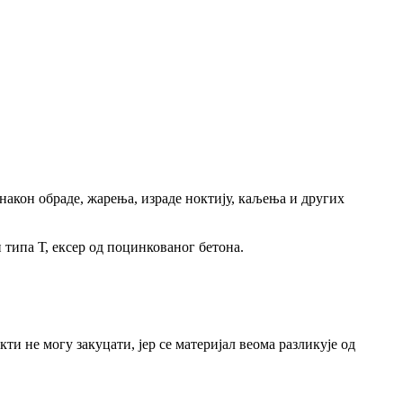
, након обраде, жарења, израде ноктију, каљења и других
н типа Т, ексер од поцинкованог бетона.
ти не могу закуцати, јер се материјал веома разликује од