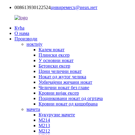
008613930122524
цнвиремесх@иеах.нет
Кућа
О нама
Производи
ноктију
Калем нокат
Плински ексер
У основни нокат
Бетонски ексер
Црни челични нокат
Нокат од жутог челика
Уобичајени жичани нокат
Челични нокат без главе
Кровни вијак ексер
Поцинковани нокат од огртача
Кровни нокат од кишобрана
мачета
Кукурузне мачете
М214
М213
М212