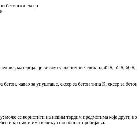
ни бетонски ексер
е
челика, материјал је високо угљенични челик од 45 #, 55 #, 60 #
а бетон, чавао за упуштање, ексер за бетон типа К, ексер за бето
у; може се користити на неким тврдим предметима које други нок
дебео и кратак и има велику способност пробијања.