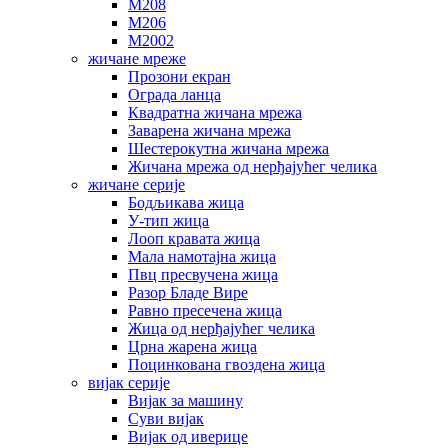
М208
М206
М2002
жичане мреже
Прозони екран
Ограда ланца
Квадратна жичана мрежа
Заварена жичана мрежа
Шестерокутна жичана мрежа
Жичана мрежа од нерђајућег челика
жичане серије
Бодљикава жица
У-тип жица
Лооп кравата жица
Мала намотајна жица
Пвц пресвучена жица
Разор Бладе Вире
Равно пресечена жица
Жица од нерђајућег челика
Црна жарена жица
Поцинкована гвоздена жица
вијак серије
Вијак за машину
Суви вијак
Вијак од иверице