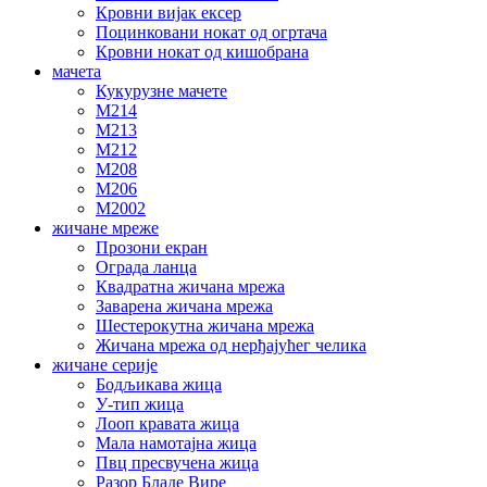
Кровни вијак ексер
Поцинковани нокат од огртача
Кровни нокат од кишобрана
мачета
Кукурузне мачете
М214
М213
М212
М208
М206
М2002
жичане мреже
Прозони екран
Ограда ланца
Квадратна жичана мрежа
Заварена жичана мрежа
Шестерокутна жичана мрежа
Жичана мрежа од нерђајућег челика
жичане серије
Бодљикава жица
У-тип жица
Лооп кравата жица
Мала намотајна жица
Пвц пресвучена жица
Разор Бладе Вире