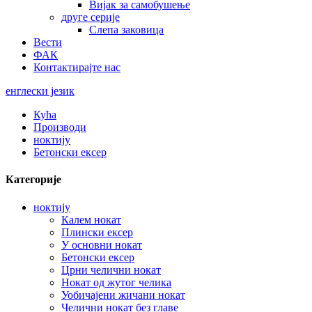
Вијак за самобушење
друге серије
Слепа заковица
Вести
ФАК
Контактирајте нас
енглески језик
Кућа
Производи
ноктију
Бетонски ексер
Категорије
ноктију
Калем нокат
Плински ексер
У основни нокат
Бетонски ексер
Црни челични нокат
Нокат од жутог челика
Уобичајени жичани нокат
Челични нокат без главе