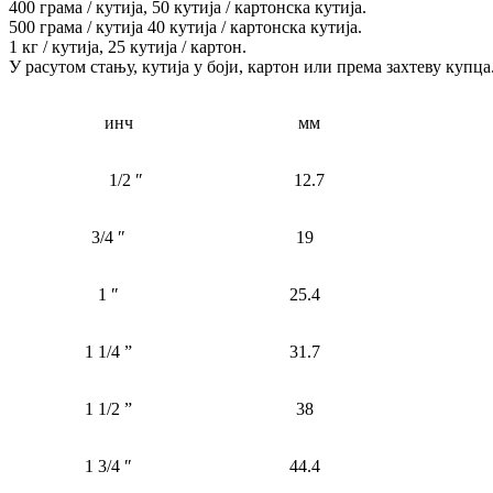
400 грама / кутија, 50 кутија / картонска кутија.
500 грама / кутија 40 кутија / картонска кутија.
1 кг / кутија, 25 кутија / картон.
У расутом стању, кутија у боји, картон или према захтеву купца
инч
мм
1/2 ″
12.7
3/4 ″
19
1 ″
25.4
1 1/4 ”
31.7
1 1/2 ”
38
1 3/4 ″
44.4