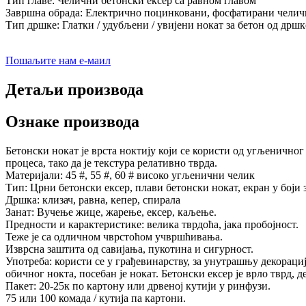
Тип главе: Челични бетонски ексер са равном главом
Завршна обрада: Електрично поцинковани, фосфатирани челич
Тип дршке: Глатки / удубљени / увијени нокат за бетон од дршк
Пошаљите нам е-маил
Детаљи производа
Ознаке производа
Бетонски нокат је врста ноктију који се користи од угљеничног 
процеса, тако да је текстура релативно тврда.
Материјали: 45 #, 55 #, 60 # високо угљенични челик
Тип: Црни бетонски ексер, плави бетонски нокат, екран у боји з
Дршка: клизач, равна, кепер, спирала
Занат: Вучење жице, жарење, ексер, каљење.
Предности и карактеристике: велика тврдоћа, јака пробојност.
Теже је са одличном чврстоћом учвршћивања.
Изврсна заштита од савијања, пукотина и сигурност.
Употреба: користи се у грађевинарству, за унутрашњу декорациј
обичног нокта, посебан је нокат. Бетонски ексер је врло тврд, 
Пакет: 20-25к по картону или дрвеној кутији у ринфузи.
75 или 100 комада / кутија па картони.