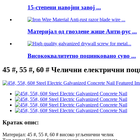
15-степени навојни завој ...
Материјал од гвоздене жице Анти-рус ...
Висококвалитетно поцинковано суво ...
45 #, 55 #, 60 # Челични електрични по
Кратак опис:
Материјал: 45 #, 55 #, 60 # високо угљенични челик